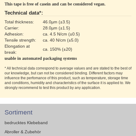
This tape is free of casein and can be considered vegan.
Technical data*:
Total thickness:
46.0µm (±3.5)
Carrier:
28.0µm (±1.5)
Adhesion:
ca. 4.5 N/cm (±0.5)
Tensile strength:
ca. 40 N/cm (±5.0)
Elongation at
ca. 150% (±20)
break:
usable in automated packaging systems
* All technical data correspond to average values and are stated to the best of
our knowledge, but can not be considered binding. Different factors may
influence the perfomance of this product, such as temperature, storage time
and conditions, humidity and characteristics of the surface it is applied to. We
strongly recommend to test this product by any application.
Sortiment
bedrucktes Klebeband
Abroller & Zubehör