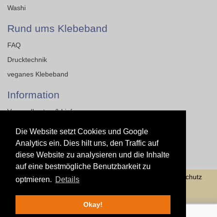
Washi
Rund ums Klebeband
FAQ
Drucktechnik
veganes Klebeband
Information
Versandkosten & Lieferung
Impressum
Die Website setzt Cookies und Google
AGB
Analytics ein. Dies hilt uns, den Traffic auf
diese Website zu analysieren und die Inhalte
Datenschutz
auf eine bestmögliche Benutzbarkeit zu
Tapethat - bedrucktes Klebeband
AGB
Datenschutz
optmieren.
Details
Kontakt
Okay!