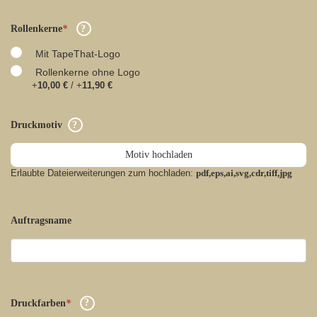
Rollenkerne
*
Mit TapeThat-Logo
Rollenkerne ohne Logo
+
10,00 €
/ +
11,90 €
Druckmotiv
Motiv hochladen
Erlaubte Dateierweiterungen zum hochladen:
pdf,eps,ai,svg,cdr,tiff,jpg
Auftragsname
Druckfarben
*